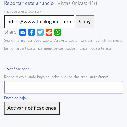
Reportar este anuncio
|
Vistas únicas: 418
▫️ Enlace a esta página ▫️
Copy
Share:
Search Terms: San José Capital Art Arte costa rica classified listings music
fashion art art costa rica anuncios casificados musica moda arte arte
▫️ Notificaciones ▫️
Reciba texto cuando haya anuncios nuevos similares: su teléfono:
Darse de baja