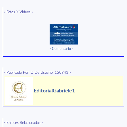
▫️ Fotos Y Videos ▫️
▫ ️Comentario ▫️
▫️ Publicado Por ID De Usuario: 150943 ▫️
EditorialGabriele1
▫️ Enlaces Relacionados ▫️