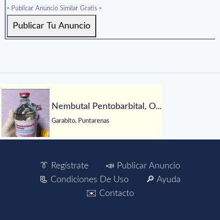
▫️ Publicar Anuncio Similar Gratis ▫️
Nembutal Pentobarbital, O...
Garabito, Puntarenas
👔 Regístrate
📣 Publicar Anuncio
📃 Condiciones De Uso
🔎 Ayuda
✉️ Contacto