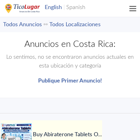
Todos Anuncios
▫️▫️
Todos Localizaciones
Anuncios en Costa Rica:
Lo sentimos, no se encontraron anuncios actuales en
esta ubicación y categoría
Publique Primer Anuncio!
Buy Abiraterone Tablets O...