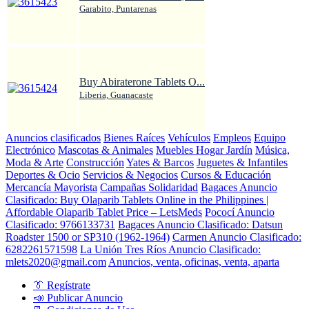
Garabito, Puntarenas
Buy Abiraterone Tablets O...
Liberia, Guanacaste
Anuncios clasificados
Bienes Raíces
Vehículos
Empleos
Equipo
Electrónico
Mascotas & Animales
Muebles Hogar Jardín
Música,
Moda & Arte
Construcción
Yates & Barcos
Juguetes & Infantiles
Deportes & Ocio
Servicios & Negocios
Cursos & Educación
Mercancía Mayorista
Campañas Solidaridad
Bagaces Anuncio
Clasificado: Buy Olaparib Tablets Online in the Philippines |
Affordable Olaparib Tablet Price – LetsMeds
Pococí Anuncio
Clasificado: 9766133731
Bagaces Anuncio Clasificado: Datsun
Roadster 1500 or SP310 (1962-1964)
Carmen Anuncio Clasificado:
6282261571598
La Unión Tres Ríos Anuncio Clasificado:
mlets2020@gmail.com
Anuncios, venta, oficinas, venta, aparta
👔 Regístrate
📣 Publicar Anuncio