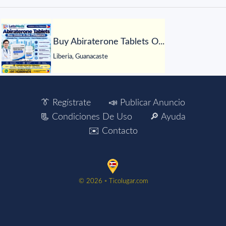
Buy Abiraterone Tablets O...
Liberia, Guanacaste
👔 Regístrate
📣 Publicar Anuncio
📃 Condiciones De Uso
🔎 Ayuda
✉️ Contacto
©️ 2026 ▫️ Ticolugar.com