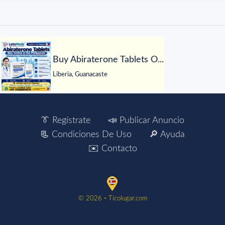
Buy Abiraterone Tablets O...
Liberia, Guanacaste
👔 Regístrate
📣 Publicar Anuncio
📃 Condiciones De Uso
🔎 Ayuda
✉️ Contacto
©️ 2026 ▫️ Ticolugar.com