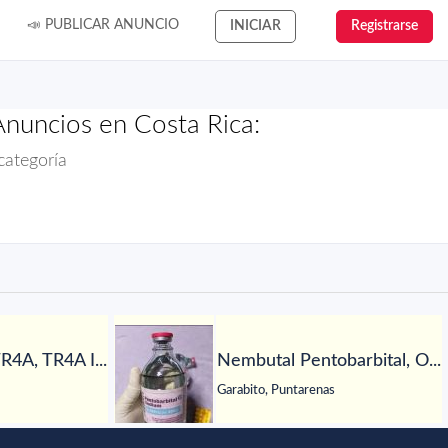
📣 PUBLICAR ANUNCIO
INICIAR
Registrarse
Anuncios en Costa Rica:
categoría
R4A, TR4A I...
Nembutal Pentobarbital, O...
Garabito, Puntarenas