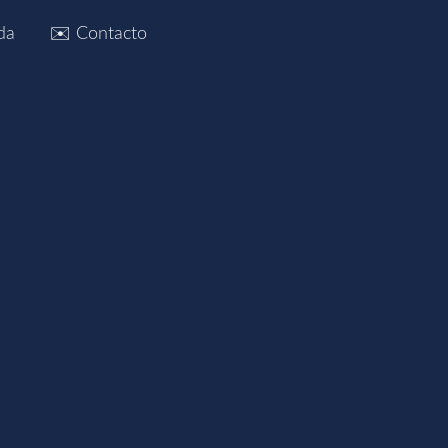
da
✉️ Contacto