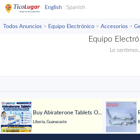
Todos Anuncios
>
Equipo Electrónico
>
Accesorios
>
Ge
Equipo Electró
Lo sentimos,
Buy Abiraterone Tablets O...
Liberia, Guanacaste
B