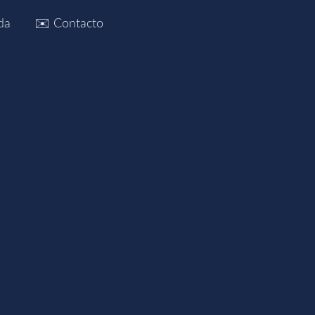
da
✉️ Contacto