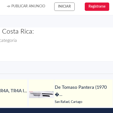
📣 PUBLICAR ANUNCIO
INICIAR
Registrarse
 Costa Rica:
categoría
De Tomaso Pantera (1970
R4A, TR4A I...
�...
San Rafael, Cartago