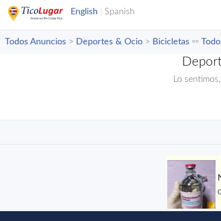
Todos Anuncios
>
Deportes & Ocio
>
Bicicletas
▫️▫️
Todo
Deport
Lo sentimos,
G