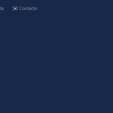
da
✉️ Contacto