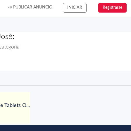
📣 PUBLICAR ANUNCIO
INICIAR
Registrarse
José:
categoría
 Tablets O...