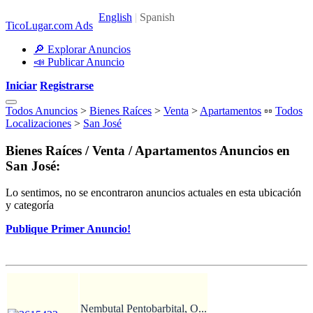
TicoLugar.com Ads
🔎 Explorar Anuncios
📣 Publicar Anuncio
Iniciar
Registrarse
Todos Anuncios
>
Bienes Raíces
>
Venta
>
Apartamentos
▫️▫️
Todos
Localizaciones
>
San José
Bienes Raíces / Venta / Apartamentos Anuncios en
San José:
Lo sentimos, no se encontraron anuncios actuales en esta ubicación
y categoría
Publique Primer Anuncio!
Nembutal Pentobarbital, O...