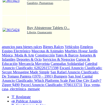
Garabito, Puntarenas
Buy Abiraterone Tablets O...
Liberia, Guanacaste
anuncios para bienes raíces
Bienes Raíces
Vehículos
Empleos
Equipo Electrónico
Mascotas & Animales
Muebles Hogar Jardín
Música, Moda & Arte
Construcción
Yates & Barcos
Juguetes &
Infantiles
Deportes & Ocio
Servicios & Negocios
Cursos &
Educación
Mercancía Mayorista
Campañas Solidaridad
Catedral
Anuncio Clasificado: 6282261571598
Escazú Anuncio Clasificado:
Secure Messaging Made Simple
San Rafael Anuncio Clasificado:
De Tomaso Pantera (1970 – 1991) Bumpers
San José Capital
Anuncio Clasificado: Which Platforms Scale Past One City Easily?
Zipprr $490
Pococí Anuncio Clasificado: 9766133731
Tica, venta,
casa, electrónica, mensaje
👔 Regístrate
📣 Publicar Anuncio