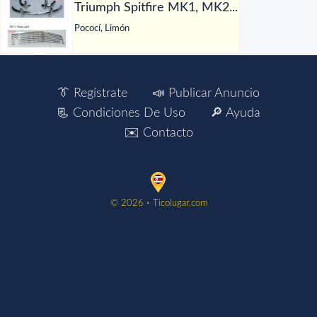
Triumph Spitfire MK1, MK2...
Pococí, Limón
👔 Regístrate
📣 Publicar Anuncio
📃 Condiciones De Uso
🔎 Ayuda
✉️ Contacto
©️ 2026 ▫️ Ticolugar.com