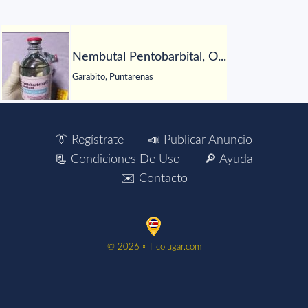
Nembutal Pentobarbital, O...
Garabito, Puntarenas
👔 Regístrate
📣 Publicar Anuncio
📃 Condiciones De Uso
🔎 Ayuda
✉️ Contacto
©️ 2026 ▫️ Ticolugar.com