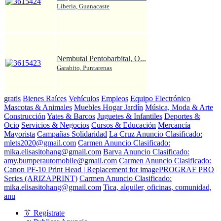
Liberia, Guanacaste
Nembutal Pentobarbital, O...
Garabito, Puntarenas
gratis
Bienes Raíces
Vehículos
Empleos
Equipo Electrónico
Mascotas & Animales
Muebles Hogar Jardín
Música, Moda & Arte
Construcción
Yates & Barcos
Juguetes & Infantiles
Deportes &
Ocio
Servicios & Negocios
Cursos & Educación
Mercancía
Mayorista
Campañas Solidaridad
La Cruz Anuncio Clasificado:
mlets2020@gmail.com
Carmen Anuncio Clasificado:
mika.elisasitohang@gmail.com
Barva Anuncio Clasificado:
amy.bumperautomobile@gmail.com
Carmen Anuncio Clasificado:
Canon PF-10 Print Head | Replacement for imagePROGRAF PRO
Series (ARIZAPRINT)
Carmen Anuncio Clasificado:
mika.elisasitohang@gmail.com
Tica, alquiler, oficinas, comunidad,
anu
👔 Regístrate