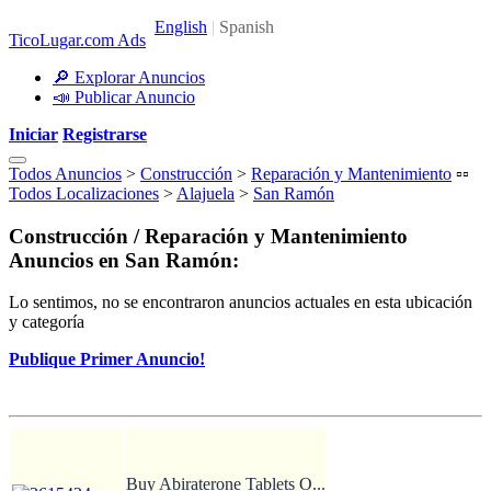
TicoLugar.com Ads
🔎 Explorar Anuncios
📣 Publicar Anuncio
Iniciar
Registrarse
Todos Anuncios
>
Construcción
>
Reparación y Mantenimiento
▫️▫️
Todos Localizaciones
>
Alajuela
>
San Ramón
Construcción / Reparación y Mantenimiento
Anuncios en San Ramón:
Lo sentimos, no se encontraron anuncios actuales en esta ubicación
y categoría
Publique Primer Anuncio!
Buy Abiraterone Tablets O...