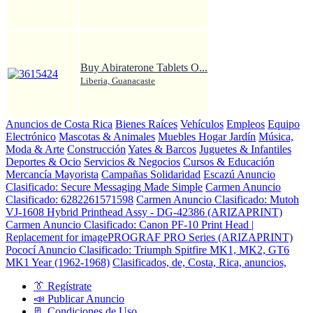
Buy Abiraterone Tablets O...
Liberia, Guanacaste
Anuncios de Costa Rica
Bienes Raíces
Vehículos
Empleos
Equipo
Electrónico
Mascotas & Animales
Muebles Hogar Jardín
Música,
Moda & Arte
Construcción
Yates & Barcos
Juguetes & Infantiles
Deportes & Ocio
Servicios & Negocios
Cursos & Educación
Mercancía Mayorista
Campañas Solidaridad
Escazú Anuncio
Clasificado: Secure Messaging Made Simple
Carmen Anuncio
Clasificado: 6282261571598
Carmen Anuncio Clasificado: Mutoh
VJ-1608 Hybrid Printhead Assy - DG-42386 (ARIZAPRINT)
Carmen Anuncio Clasificado: Canon PF-10 Print Head |
Replacement for imagePROGRAF PRO Series (ARIZAPRINT)
Pococí Anuncio Clasificado: Triumph Spitfire MK1, MK2, GT6
MK1 Year (1962-1968)
Clasificados, de, Costa, Rica, anuncios,
👔 Regístrate
📣 Publicar Anuncio
📃 Condiciones de Uso