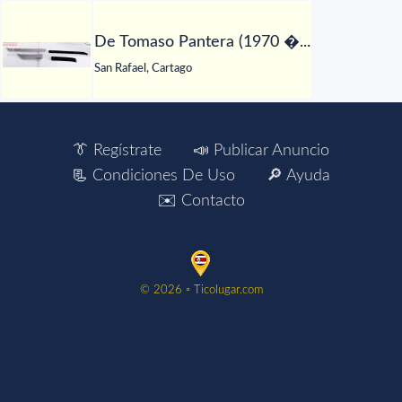
De Tomaso Pantera (1970 �...
San Rafael, Cartago
👔 Regístrate
📣 Publicar Anuncio
📃 Condiciones De Uso
🔎 Ayuda
✉️ Contacto
©️ 2026 ▫️ Ticolugar.com