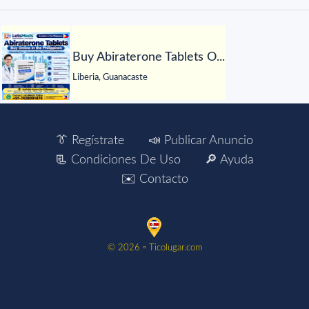
Buy Abiraterone Tablets O...
Liberia, Guanacaste
👔 Regístrate
📣 Publicar Anuncio
📃 Condiciones De Uso
🔎 Ayuda
✉️ Contacto
©️ 2026 ▫️ Ticolugar.com