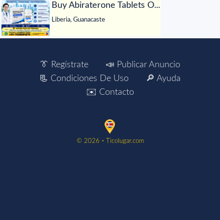
Buy Abiraterone Tablets O...
Liberia, Guanacaste
👔 Regístrate
📣 Publicar Anuncio
📃 Condiciones De Uso
🔎 Ayuda
✉️ Contacto
©️ 2026 ▫️ Ticolugar.com