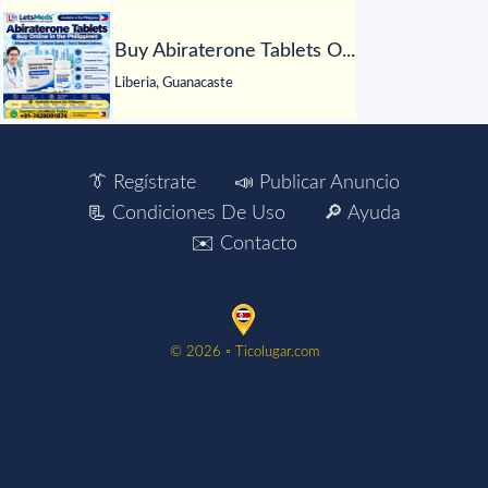
Buy Abiraterone Tablets O...
Liberia, Guanacaste
👔 Regístrate
📣 Publicar Anuncio
📃 Condiciones De Uso
🔎 Ayuda
✉️ Contacto
©️ 2026 ▫️ Ticolugar.com