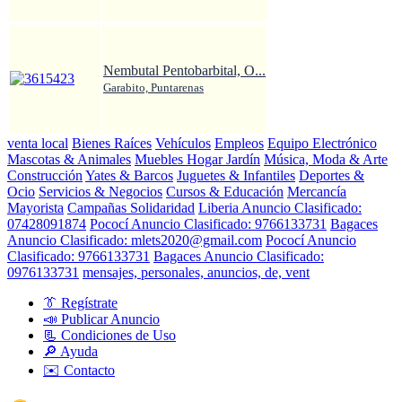
Nembutal Pentobarbital, O...
Garabito, Puntarenas
venta local
Bienes Raíces
Vehículos
Empleos
Equipo Electrónico
Mascotas & Animales
Muebles Hogar Jardín
Música, Moda & Arte
Construcción
Yates & Barcos
Juguetes & Infantiles
Deportes &
Ocio
Servicios & Negocios
Cursos & Educación
Mercancía
Mayorista
Campañas Solidaridad
Liberia Anuncio Clasificado:
07428091874
Pococí Anuncio Clasificado: 9766133731
Bagaces
Anuncio Clasificado: mlets2020@gmail.com
Pococí Anuncio
Clasificado: 9766133731
Bagaces Anuncio Clasificado:
0976133731
mensajes, personales, anuncios, de, vent
👔 Regístrate
📣 Publicar Anuncio
📃 Condiciones de Uso
🔎 Ayuda
✉️ Contacto