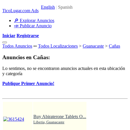
TicoLugar.com Ads
🔎 Explorar Anuncios
📣 Publicar Anuncio
Iniciar
Registrarse
Todos Anuncios
▫️▫️
Todos Localizaciones
>
Guanacaste
>
Cañas
Anuncios en Cañas:
Lo sentimos, no se encontraron anuncios actuales en esta ubicación
y categoría
Publique Primer Anuncio!
Buy Abiraterone Tablets O...
Liberia, Guanacaste