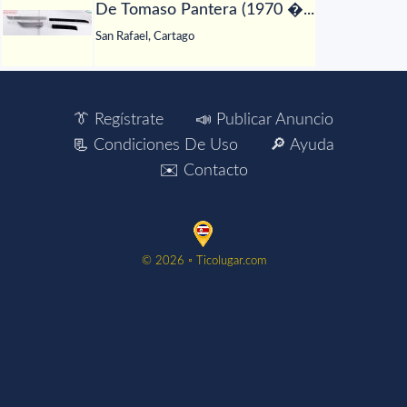
De Tomaso Pantera (1970 �...
San Rafael, Cartago
👔 Regístrate
📣 Publicar Anuncio
📃 Condiciones De Uso
🔎 Ayuda
✉️ Contacto
©️ 2026 ▫️ Ticolugar.com