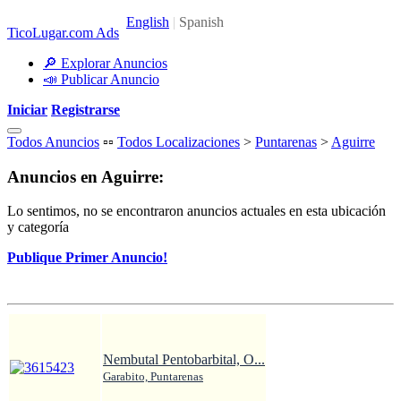
TicoLugar.com Ads
🔎 Explorar Anuncios
📣 Publicar Anuncio
Iniciar
Registrarse
Todos Anuncios
▫️▫️
Todos Localizaciones
>
Puntarenas
>
Aguirre
Anuncios en Aguirre:
Lo sentimos, no se encontraron anuncios actuales en esta ubicación
y categoría
Publique Primer Anuncio!
Nembutal Pentobarbital, O...
Garabito, Puntarenas