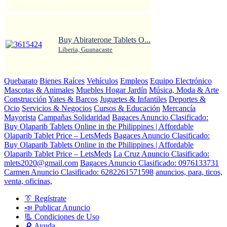
Buy Abiraterone Tablets O...
Liberia, Guanacaste
Quebarato
Bienes Raíces
Vehículos
Empleos
Equipo Electrónico
Mascotas & Animales
Muebles Hogar Jardín
Música, Moda & Arte
Construcción
Yates & Barcos
Juguetes & Infantiles
Deportes &
Ocio
Servicios & Negocios
Cursos & Educación
Mercancía
Mayorista
Campañas Solidaridad
Bagaces Anuncio Clasificado:
Buy Olaparib Tablets Online in the Philippines | Affordable
Olaparib Tablet Price – LetsMeds
Bagaces Anuncio Clasificado:
Buy Olaparib Tablets Online in the Philippines | Affordable
Olaparib Tablet Price – LetsMeds
La Cruz Anuncio Clasificado:
mlets2020@gmail.com
Bagaces Anuncio Clasificado: 0976133731
Carmen Anuncio Clasificado: 6282261571598
anuncios, para, ticos,
venta, oficinas,
👔 Regístrate
📣 Publicar Anuncio
📃 Condiciones de Uso
🔎 Ayuda