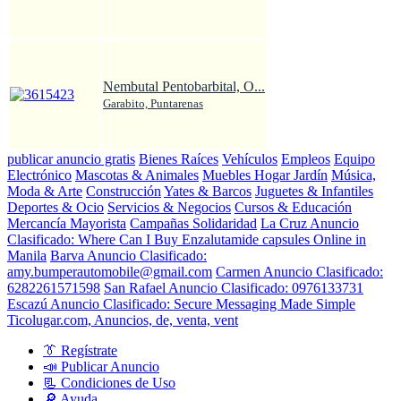
Nembutal Pentobarbital, O...
Garabito, Puntarenas
publicar anuncio gratis
Bienes Raíces
Vehículos
Empleos
Equipo
Electrónico
Mascotas & Animales
Muebles Hogar Jardín
Música,
Moda & Arte
Construcción
Yates & Barcos
Juguetes & Infantiles
Deportes & Ocio
Servicios & Negocios
Cursos & Educación
Mercancía Mayorista
Campañas Solidaridad
La Cruz Anuncio
Clasificado: Where Can I Buy Enzalutamide capsules Online in
Manila
Barva Anuncio Clasificado:
amy.bumperautomobile@gmail.com
Carmen Anuncio Clasificado:
6282261571598
San Rafael Anuncio Clasificado: 0976133731
Escazú Anuncio Clasificado: Secure Messaging Made Simple
Ticolugar.com, Anuncios, de, venta, vent
👔 Regístrate
📣 Publicar Anuncio
📃 Condiciones de Uso
🔎 Ayuda