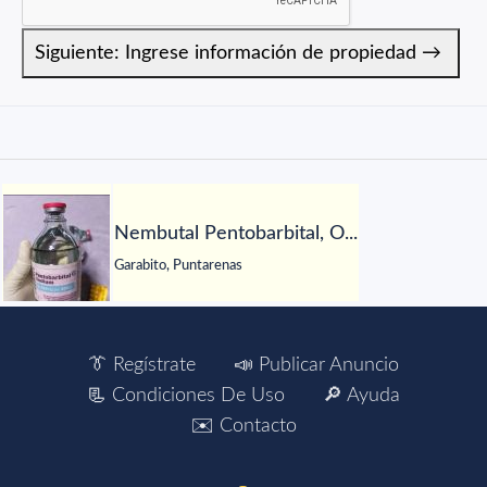
Nembutal Pentobarbital, O...
Garabito, Puntarenas
👔 Regístrate
📣 Publicar Anuncio
📃 Condiciones De Uso
🔎 Ayuda
✉️ Contacto