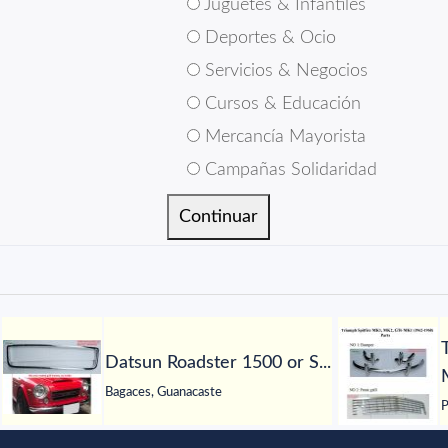
Juguetes & Infantiles
Deportes & Ocio
Servicios & Negocios
Cursos & Educación
Mercancía Mayorista
Campañas Solidaridad
Datsun Roadster 1500 or S...
Bagaces, Guanacaste
P