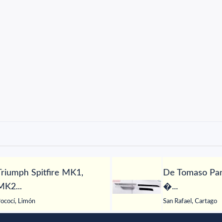
Triumph Spitfire MK1,
De Tomaso Pan
MK2...
�...
ococí, Limón
San Rafael, Cartago