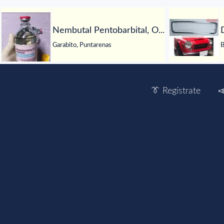
Nembutal Pentobarbital, O...
Garabito, Puntarenas
B
👔 Regístrate
