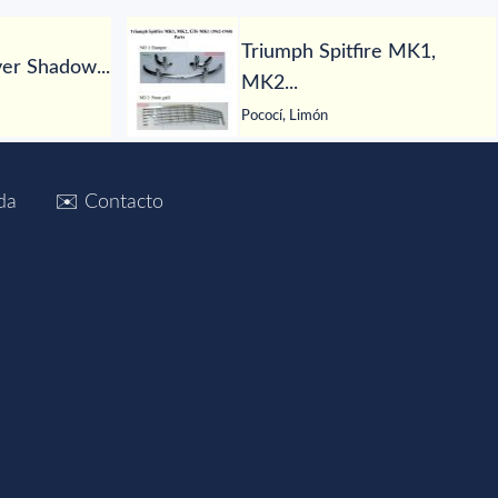
Triumph Spitfire MK1,
ver Shadow...
MK2...
Pococí, Limón
da
✉️ Contacto