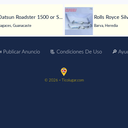
Datsun Roadster 1500 or S...
Rolls Royce Sil
agaces, Guanacaste
Barva, Heredia
 Publicar Anuncio
📃 Condiciones De Uso
🔎 Ayu
©️ 2026 ▫️ Ticolugar.com