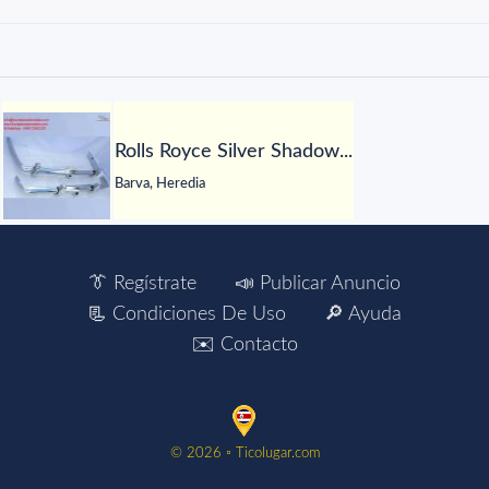
Rolls Royce Silver Shadow...
Barva, Heredia
👔 Regístrate
📣 Publicar Anuncio
📃 Condiciones De Uso
🔎 Ayuda
✉️ Contacto
©️ 2026 ▫️ Ticolugar.com