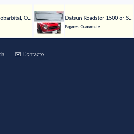
barbital, O...
Datsun Roadster 1500 or S...
Bagaces, Guanacaste
da
✉️ Contacto