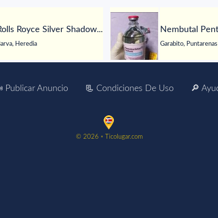
Rolls Royce Silver Shadow...
Nembutal Pento
arva, Heredia
Garabito, Puntarenas
 Publicar Anuncio
📃 Condiciones De Uso
🔎 Ayu
©️ 2026 ▫️ Ticolugar.com