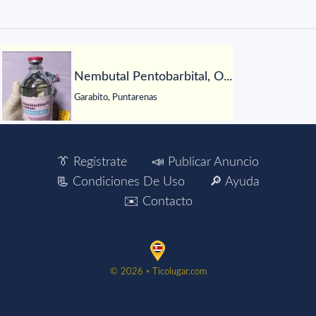
Nembutal Pentobarbital, O...
Garabito, Puntarenas
👔 Regístrate
📣 Publicar Anuncio
📃 Condiciones De Uso
🔎 Ayuda
✉️ Contacto
©️ 2026 ▫️ Ticolugar.com