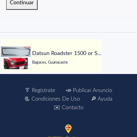
Datsun Roadster 1500 or S...
Bagaces, Guanacaste
👔 Regístrate
📣 Publicar Anuncio
📃 Condiciones De Uso
🔎 Ayuda
✉️ Contacto