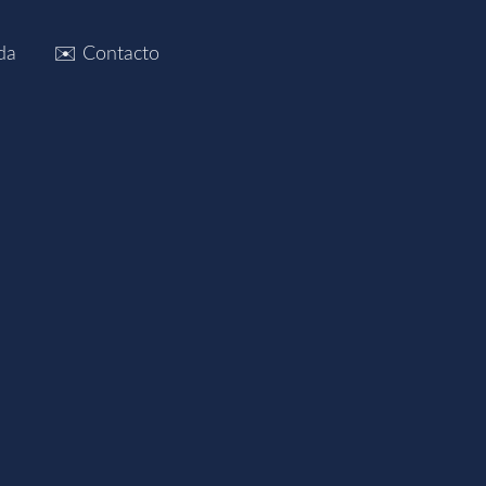
da
✉️ Contacto