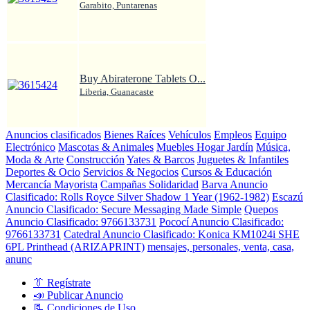
Garabito, Puntarenas
Buy Abiraterone Tablets O...
Liberia, Guanacaste
Anuncios clasificados
Bienes Raíces
Vehículos
Empleos
Equipo
Electrónico
Mascotas & Animales
Muebles Hogar Jardín
Música,
Moda & Arte
Construcción
Yates & Barcos
Juguetes & Infantiles
Deportes & Ocio
Servicios & Negocios
Cursos & Educación
Mercancía Mayorista
Campañas Solidaridad
Barva Anuncio
Clasificado: Rolls Royce Silver Shadow 1 Year (1962-1982)
Escazú
Anuncio Clasificado: Secure Messaging Made Simple
Quepos
Anuncio Clasificado: 9766133731
Pococí Anuncio Clasificado:
9766133731
Catedral Anuncio Clasificado: Konica KM1024i SHE
6PL Printhead (ARIZAPRINT)
mensajes, personales, venta, casa,
anunc
👔 Regístrate
📣 Publicar Anuncio
📃 Condiciones de Uso