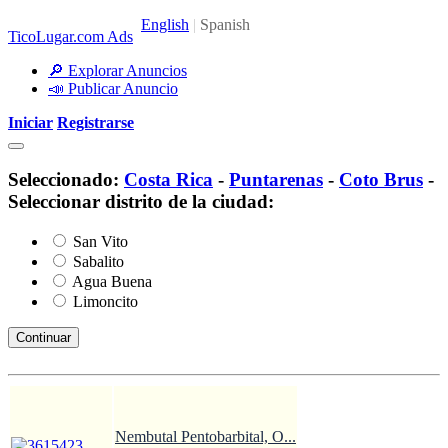
TicoLugar.com Ads
🔎 Explorar Anuncios
📣 Publicar Anuncio
Iniciar
Registrarse
Seleccionado:
Costa Rica
-
Puntarenas
-
Coto Brus
-
Seleccionar distrito de la ciudad:
San Vito
Sabalito
Agua Buena
Limoncito
Nembutal Pentobarbital, O...