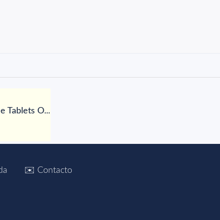
 Tablets O...
da
✉️ Contacto