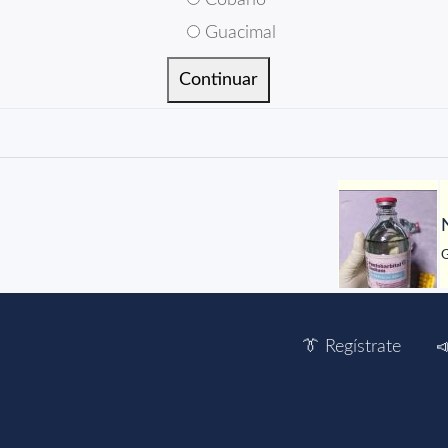
Cóbano
Guacimal
G
👔 Regístrate
