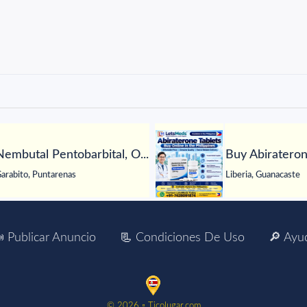
Nembutal Pentobarbital, O...
Buy Abiraterone
arabito, Puntarenas
Liberia, Guanacaste
 Publicar Anuncio
📃 Condiciones De Uso
🔎 Ayu
©️ 2026 ▫️ Ticolugar.com