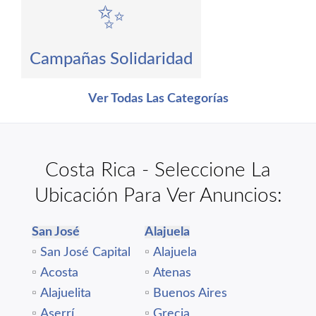
✨
Campañas Solidaridad
Ver Todas Las Categorías
Costa Rica - Seleccione La
Ubicación Para Ver Anuncios:
San José
Alajuela
▫️
San José Capital
▫️
Alajuela
▫️
Acosta
▫️
Atenas
▫️
Alajuelita
▫️
Buenos Aires
▫️
Aserrí
▫️
Grecia