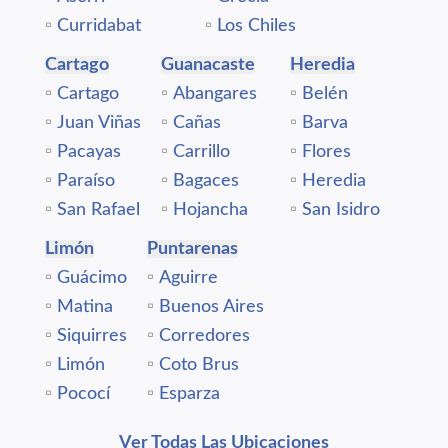
▫️
Curridabat
▫️
Los Chiles
Cartago
Guanacaste
Heredia
▫️
Cartago
▫️
Abangares
▫️
Belén
▫️
Juan Viñas
▫️
Cañas
▫️
Barva
▫️
Pacayas
▫️
Carrillo
▫️
Flores
▫️
Paraíso
▫️
Bagaces
▫️
Heredia
▫️
San Rafael
▫️
Hojancha
▫️
San Isidro
Limón
Puntarenas
▫️
Guácimo
▫️
Aguirre
▫️
Matina
▫️
Buenos Aires
▫️
Siquirres
▫️
Corredores
▫️
Limón
▫️
Coto Brus
▫️
Pococí
▫️
Esparza
Ver Todas Las Ubicaciones