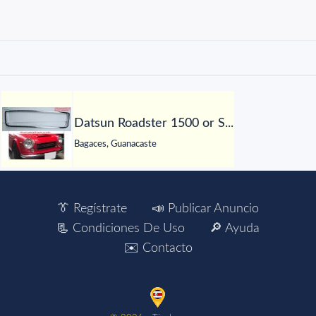
Datsun Roadster 1500 or S...
Bagaces, Guanacaste
👔 Regístrate
📣 Publicar Anuncio
📃 Condiciones De Uso
🔎 Ayuda
✉️ Contacto