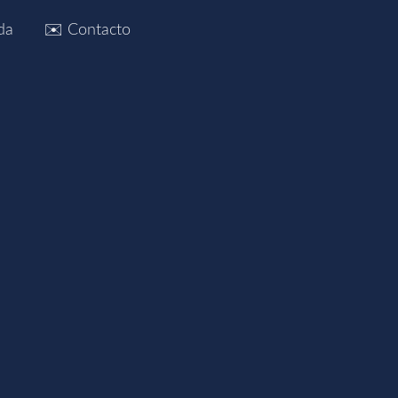
da
✉️ Contacto