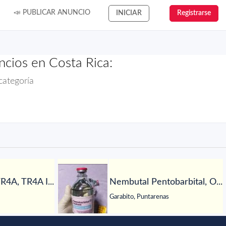
📣 PUBLICAR ANUNCIO
INICIAR
Registrarse
cios en Costa Rica:
categoría
R4A, TR4A I...
Nembutal Pentobarbital, O...
Garabito, Puntarenas