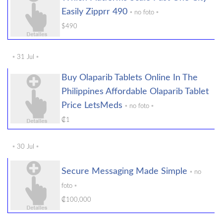
Easily Zipprr 490
▫️ no foto ▫️
$490
▫️ 31 Jul ▫️
Buy Olaparib Tablets Online In The
Philippines Affordable Olaparib Tablet
Price LetsMeds
▫️ no foto ▫️
₡1
▫️ 30 Jul ▫️
Secure Messaging Made Simple
▫️ no
foto ▫️
₡100,000