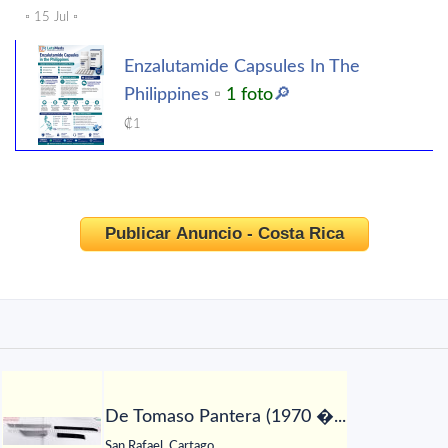
▫️ 15 Jul ▫️
Enzalutamide Capsules In The
Philippines
▫️
1 foto
🔎
₡1
Publicar Anuncio - Costa Rica
De Tomaso Pantera (1970 �...
San Rafael, Cartago