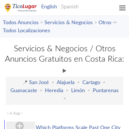
Todos Anuncios
>
Servicios & Negocios
>
Otros
▫️▫️
Todos Localizaciones
Servicios & Negocios / Otros
Anuncios Gratuitos en Costa Rica:
▶️
📍
San José
▫️
Alajuela
▫️
Cartago
▫️
Guanacaste
▫️
Heredia
▫️
Limón
▫️
Puntarenas
▫️
▫️ 6 Aug ▫️
Which Platforms Scale Past One City