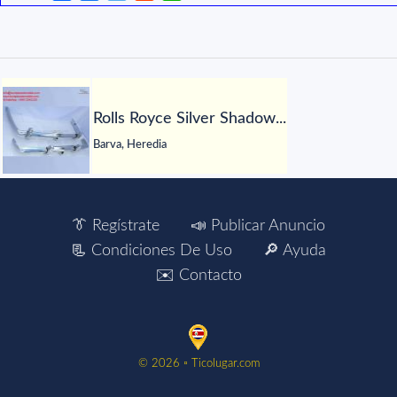
Rolls Royce Silver Shadow...
Barva, Heredia
👔 Regístrate
📣 Publicar Anuncio
📃 Condiciones De Uso
🔎 Ayuda
✉️ Contacto
©️ 2026 ▫️ Ticolugar.com