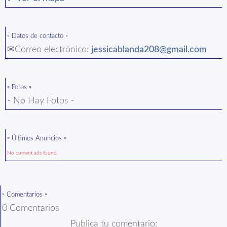
▫️ Datos de contacto ▫️
✉Correo electrónico:
jessicablanda208@gmail.com
▫️ Fotos ▫️
- No Hay Fotos -
▫️ Últimos Anuncios ▫️
No current ads found
▫️ Comentarios ▫️
0 Comentarios
Publica tu comentario: