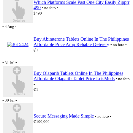
Which Platforms Scale Past One City Easily Zipprr
490
▫️ no foto ▫️
$490
▫️ 4 Aug ▫️
Buy Abiraterone Tablets Online In The Philippines
Affordable Price Amp Reliable Delivery
▫️ no foto ▫️
₡1
▫️ 31 Jul ▫️
Buy Olaparib Tablets Online In The Philippines
Affordable Olaparib Tablet Price LetsMeds
▫️ no foto
▫️
₡1
▫️ 30 Jul ▫️
Secure Messaging Made Simple
▫️ no foto ▫️
₡100,000