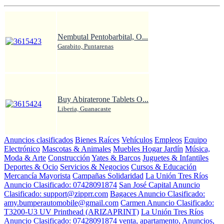
Nembutal Pentobarbital, O...
Garabito, Puntarenas
Buy Abiraterone Tablets O...
Liberia, Guanacaste
Anuncios clasificados
Bienes Raíces
Vehículos
Empleos
Equipo
Electrónico
Mascotas & Animales
Muebles Hogar Jardín
Música,
Moda & Arte
Construcción
Yates & Barcos
Juguetes & Infantiles
Deportes & Ocio
Servicios & Negocios
Cursos & Educación
Mercancía Mayorista
Campañas Solidaridad
La Unión Tres Ríos
Anuncio Clasificado: 07428091874
San José Capital Anuncio
Clasificado: support@zipprr.com
Bagaces Anuncio Clasificado:
amy.bumperautomobile@gmail.com
Carmen Anuncio Clasificado:
T3200-U3 UV Printhead (ARIZAPRINT)
La Unión Tres Ríos
Anuncio Clasificado: 07428091874
venta, apartamento, Anuncios,