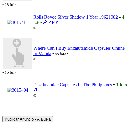
▫️ 28 Jul ▫️
Rolls Royce Silver Shadow 1 Year 19621982
▫️
4
fotos
🔎
P
P
P
₡1
Where Can I Buy Enzalutamide Capsules Online
In Manila
▫️ no foto ▫️
₡1
▫️ 15 Jul ▫️
Enzalutamide Capsules In The Philippines
▫️
1 foto
🔎
₡1
Publicar Anuncio - Alajuela