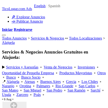
TicoLugar.com Ads
🔎 Explorar Anuncios
📣 Publicar Anuncio
Iniciar
Registrarse
Todos Anuncios
>
Servicios & Negocios
▫️▫️
Todos Localizaciones
>
Alajuela
Servicios & Negocios Anuncios Gratuitos en
Alajuela:
▶️
Servicios y Asesorías
▫️
Venta de Negocios
▫️
Inversiones
▫️
Oportunidad de Pequeña Empresa
▫️
Productos Mayoristas
▫️
Otros
▫️
Busco
▫️
Busco Socio
▫️
📍
Alajuela
▫️
Atenas
▫️
Buenos Aires
▫️
Grecia
▫️
Los Chiles
▫️
Naranjo
▫️
Orotina
▫️
Palmares
▫️
Rio Grande
▫️
San Carlos
▫️
San Mateo
▫️
San Miguel
▫️
San Pedro
▫️
San Ramón
▫️
Sarchí
▫️
Upala
▫️
Zarcero
▫️
Poás
▫️
▫️ 6 Aug ▫️