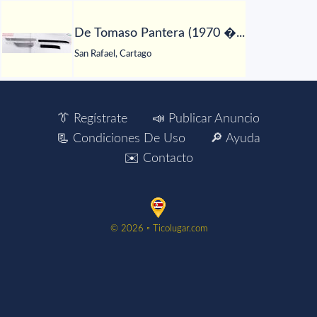
De Tomaso Pantera (1970 �...
San Rafael, Cartago
👔 Regístrate
📣 Publicar Anuncio
📃 Condiciones De Uso
🔎 Ayuda
✉️ Contacto
©️ 2026 ▫️ Ticolugar.com