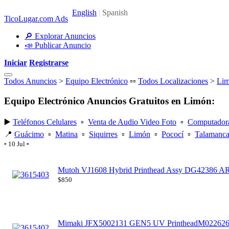
TicoLugar.com Ads
🔎 Explorar Anuncios
📣 Publicar Anuncio
Iniciar
Registrarse
Todos Anuncios
>
Equipo Electrónico
▫️▫️
Todos Localizaciones
>
Li
Equipo Electrónico Anuncios Gratuitos en Limón:
▶️
Teléfonos Celulares
▫️
Venta de Audio Video Foto
▫️
Computador
📍
Guácimo
▫️
Matina
▫️
Siquirres
▫️
Limón
▫️
Pococí
▫️
Talamanc
▫️ 10 Jul ▫️
Mutoh VJ1608 Hybrid Printhead Assy DG42386 
$850
Mimaki JFX5002131 GEN5 UV PrintheadM0226