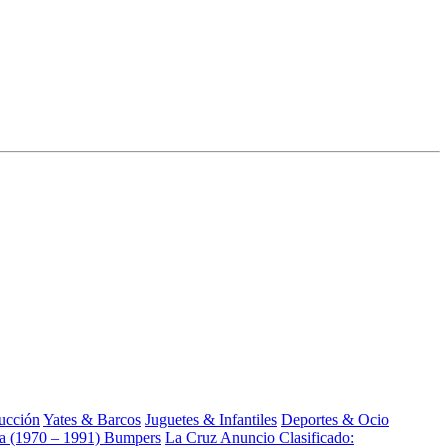
ucción
Yates & Barcos
Juguetes & Infantiles
Deportes & Ocio
ra (1970 – 1991) Bumpers
La Cruz Anuncio Clasificado: