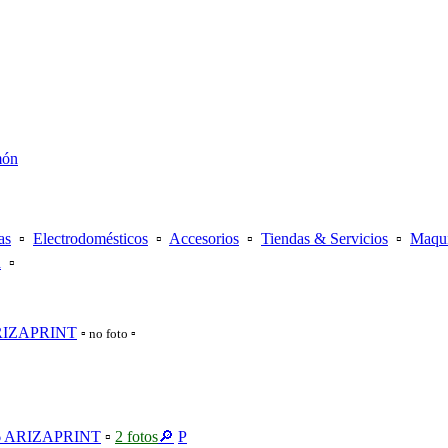
món
as
▫️
Electrodomésticos
▫️
Accesorios
▫️
Tiendas & Servicios
▫️
Maqui
a
▫️
ARIZAPRINT
▫️ no foto ▫️
26 ARIZAPRINT
▫️
2 fotos
🔎
P