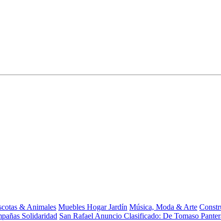
cotas & Animales
Muebles Hogar Jardín
Música, Moda & Arte
Constr
pañas Solidaridad
San Rafael Anuncio Clasificado: De Tomaso Pante