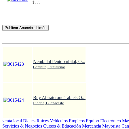
$850
Publicar Anuncio - Limón
Nembutal Pentobarbital, O...
Garabito, Puntarenas
Buy Abiraterone Tablets O...
Liberia, Guanacaste
venta local
Bienes Raíces
Vehículos
Empleos
Equipo Electrónico
Mas
Servicios & Negocios
Cursos & Educación
Mercancía Mayorista
Cam