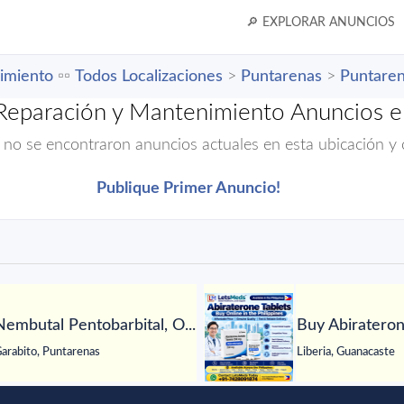
🔎 EXPLORAR ANUNCIOS
imiento
▫️▫️
Todos Localizaciones
>
Puntarenas
>
Puntare
Reparación y Mantenimiento Anuncios e
 no se encontraron anuncios actuales en esta ubicación y 
Publique Primer Anuncio!
Nembutal Pentobarbital, O...
Buy Abiraterone
arabito, Puntarenas
Liberia, Guanacaste