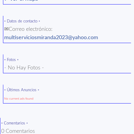
▫️ Datos de contacto ▫️
✉Correo electrónico:
multiserviciosmiranda2023@yahoo.com
▫️ Fotos ▫️
- No Hay Fotos -
▫️ Últimos Anuncios ▫️
No current ads found
▫️ Comentarios ▫️
0 Comentarios