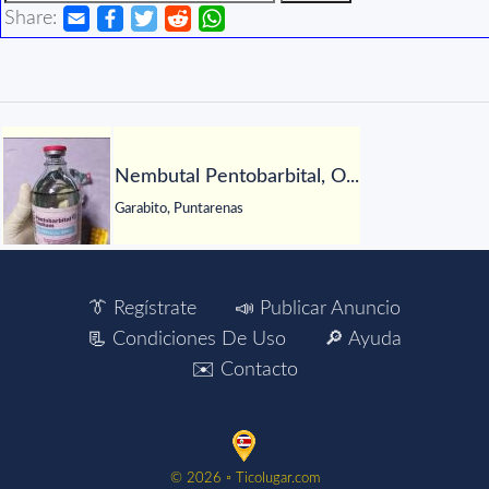
Share:
Nembutal Pentobarbital, O...
Garabito, Puntarenas
👔 Regístrate
📣 Publicar Anuncio
📃 Condiciones De Uso
🔎 Ayuda
✉️ Contacto
©️ 2026 ▫️ Ticolugar.com