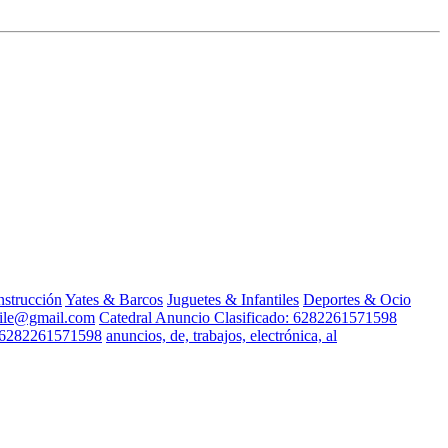
strucción
Yates & Barcos
Juguetes & Infantiles
Deportes & Ocio
bile@gmail.com
Catedral Anuncio Clasificado: 6282261571598
: 6282261571598
anuncios, de, trabajos, electrónica, al