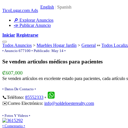
TicoLugar.com Ads
🔎 Explorar Anuncios
📣 Publicar Anuncio
Iniciar
Registrarse
Todos Anuncios
>
Muebles Hogar Jardín
>
General
▫️▫️
Todos Localiz
▫️ Anuncio 677100 ▫️ Publicado: May 14 ▫️
Se venden articulos médicos para pacientes
₡607,000
Se venden artículos en excelente estado para pacientes, cada artículo s
▫️ Datos De Contacto ▫️
📞Teléfono:
85552333
▫️
✉️Correo Electrónico:
info@soldeloesterealty.com
▫️ Fotos Y Videos ▫️
▫ ️Comentario ▫️