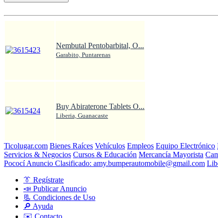
Nembutal Pentobarbital, O...
Garabito, Puntarenas
Buy Abiraterone Tablets O...
Liberia, Guanacaste
Ticolugar.com
Bienes Raíces
Vehículos
Empleos
Equipo Electrónico
Servicios & Negocios
Cursos & Educación
Mercancía Mayorista
Cam
Pococí Anuncio Clasificado: amy.bumperautomobile@gmail.com
Lib
👔 Regístrate
📣 Publicar Anuncio
📃 Condiciones de Uso
🔎 Ayuda
✉️ Contacto