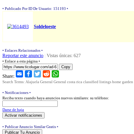
▫️ Publicado Por ID De Usuario: 151193 ▫️
Soldeloeste
▫️ Enlaces Relacionados ▫️
Reportar este anuncio
|
Vistas únicas: 627
▫️ Enlace a esta página ▫️
Copy
Share:
Search Terms: Alajuela General General costa rica classified listings home garden 
▫️ Notificaciones ▫️
Reciba texto cuando haya anuncios nuevos similares: su teléfono:
Darse de baja
▫️ Publicar Anuncio Similar Gratis ▫️