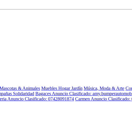
Mascotas & Animales
Muebles Hogar Jardín
Música, Moda & Arte
Con
pañas Solidaridad
Bagaces Anuncio Clasificado: amy.bumperautomo
eria Anuncio Clasificado: 07428091874
Carmen Anuncio Clasificado