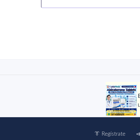
L
👔 Regístrate
