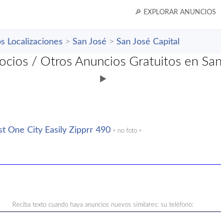
🔎 EXPLORAR ANUNCIOS
s Localizaciones
>
San José
>
San José Capital
ocios / Otros Anuncios Gratuitos en San
▶️
t One City Easily Zipprr 490
▫️ no foto ▫️
Reciba texto cuando haya anuncios nuevos similares: su teléfono: