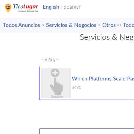
Todos Anuncios
>
Servicios & Negocios
>
Otros
▫️▫️
Todo
Servicios & Neg
▫️ 6 Aug ▫️
Which Platforms Scale Pas
$490