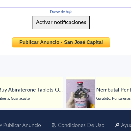
Darse de baja
Publicar Anuncio - San José Capital
Buy Abiraterone Tablets O...
Nembutal Pento
iberia, Guanacaste
Garabito, Puntarenas
 Publicar Anuncio
📃 Condiciones De Uso
🔎 Ayu