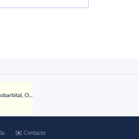
barbital, O...
da
✉️ Contacto